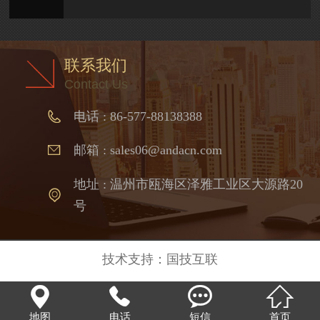
联系我们
Contact Us
电话 : 86-577-88138388
邮箱 : sales06@andacn.com
地址 : 温州市瓯海区泽雅工业区大源路20
号
技术支持：
国技互联




地图
电话
短信
首页