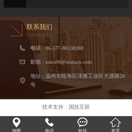
联系我们
Contact Us
电话 : 86-577-88138388
邮箱 : sales06@andacn.com
地址 : 温州市瓯海区泽雅工业区大源路20
号
技术支持：
国技互联




地图
电话
短信
首页